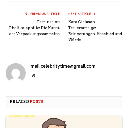
PREVIOUS ARTICLE
NEXT ARTICLE
Faszination
Kara Gislason
Pholikolaphilie: Die Kunst
Traueranzeige:
des Verpackungssammelns
Erinnerungen, Abschied und
Würde
mail.celebritytime@gmail.com
Website
RELATED
POSTS