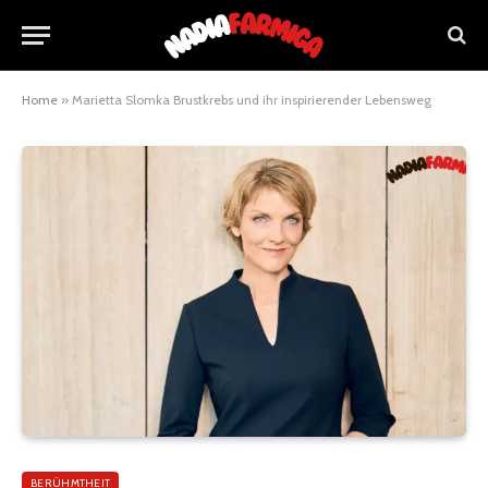
Home
»
Marietta Slomka Brustkrebs und ihr inspirierender Lebensweg
BERÜHMTHEIT