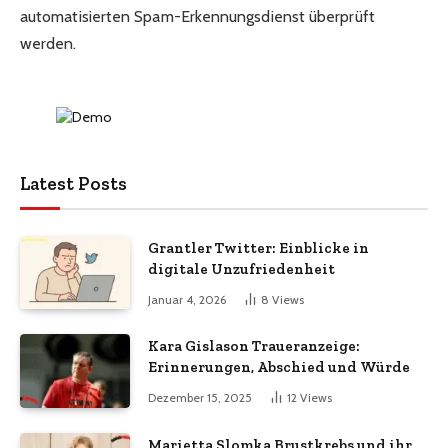
automatisierten Spam-Erkennungsdienst überprüft
werden.
Latest Posts
Grantler Twitter: Einblicke in
digitale Unzufriedenheit
Januar 4, 2026
8
Views
Kara Gislason Traueranzeige:
Erinnerungen, Abschied und Würde
Dezember 15, 2025
12
Views
Marietta Slomka Brustkrebs und ihr